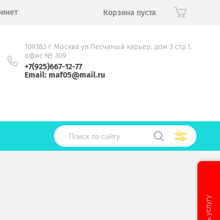
бинет
Корзина пуста
109383 г. Москва ул.Песчаный карьер, дом 3 стр.1,
офис № 309
+7(925)667-12-77
Email: maf05@mail.ru