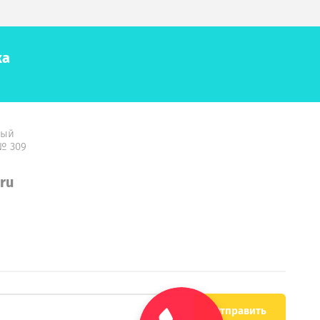
ка
ный
 № 309
ru
Отправить