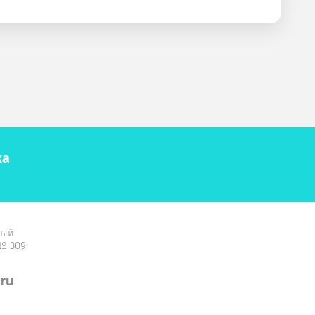
ка
ный
 № 309
ru