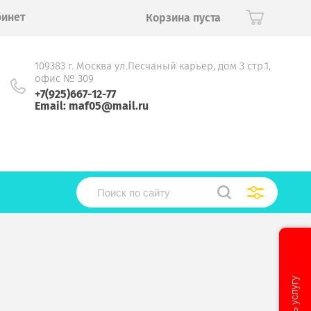
бинет
Корзина пуста
109383 г. Москва ул.Песчаный карьер, дом 3 стр.1,
офис № 309
+7(925)667-12-77
Email: maf05@mail.ru