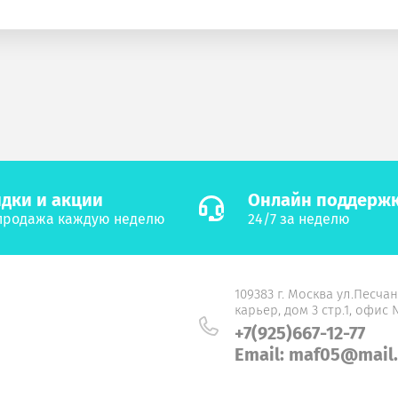
дки и акции
Онлайн поддерж
продажа каждую неделю
24/7 за неделю
109383 г. Москва ул.Песча
карьер, дом 3 стр.1, офис
+7(925)667-12-77
Email: maf05@mail.